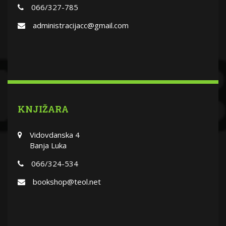
066/327-785
administracijacc@gmail.com
KNJIŽARA
Vidovdanska 4
Banja Luka
066/324-534
bookshop@teol.net