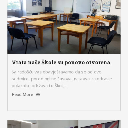
Vrata naše Škole su ponovo otvorena
Sa radošću vas obavještavamo da se od ove
sedmice, pored online časova, nastava za odrasle
polaznike održava i u Školi,...
Read More