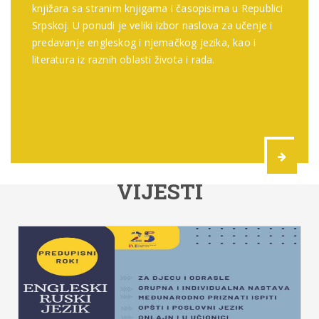
knjižara sa stranim knjigama i časopisima u Republici
Srpskoj. U ponudi je veliki izbor naslova za učenje i
predavanje engleskog i njemačkog jezika, kao i
literatura iz raznih oblasti života i rada.
VIJESTI