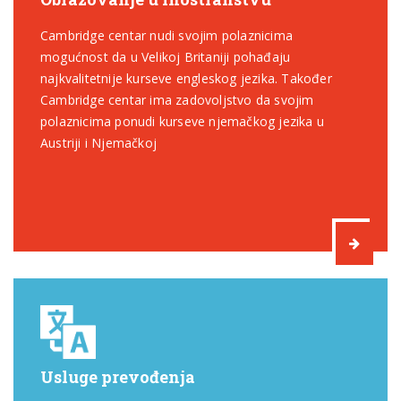
Cambridge centar nudi svojim polaznicima
mogućnost da u Velikoj Britaniji pohađaju
najkvalitetnije kurseve engleskog jezika. Također
Cambridge centar ima zadovoljstvo da svojim
polaznicima ponudi kurseve njemačkog jezika u
Austriji i Njemačkoj
Usluge prevođenja