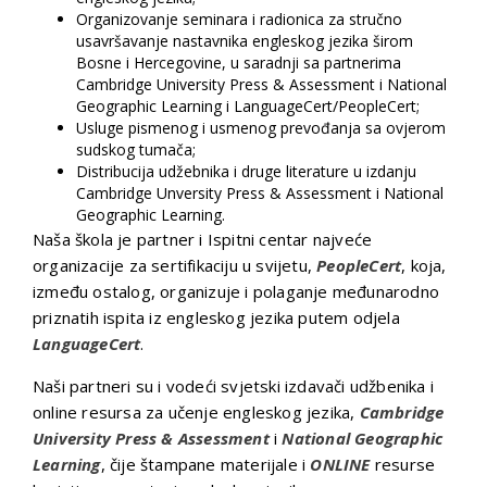
Organizovanje seminara i radionica za stručno
usavršavanje nastavnika engleskog jezika širom
Bosne i Hercegovine, u saradnji sa partnerima
Cambridge University Press & Assessment i National
Geographic Learning i LanguageCert/PeopleCert;
Usluge pismenog i usmenog prevođanja sa ovjerom
sudskog tumača;
Distribucija udžebnika i druge literature u izdanju
Cambridge Unversity Press & Assessment i National
Geographic Learning.
Naša škola je partner i Ispitni centar najveće
organizacije za sertifikaciju u svijetu,
PeopleCert
, koja,
između ostalog, organizuje i polaganje međunarodno
priznatih ispita iz engleskog jezika putem odjela
LanguageCert
.
Naši partneri su i vodeći svjetski izdavači udžbenika i
online resursa za učenje engleskog jezika,
Cambridge
University Press & Assessment
i
National Geographic
Learning
, čije štampane materijale i
ONLINE
resurse