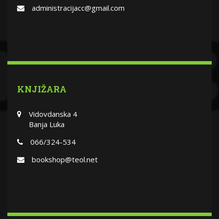
administracijacc@gmail.com
KNJIŽARA
Vidovdanska 4
Banja Luka
066/324-534
bookshop@teol.net