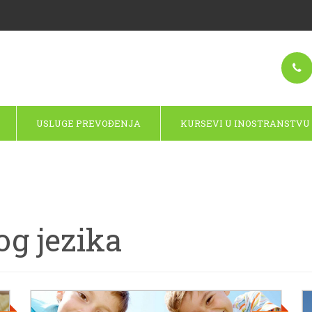
USLUGE PREVOĐENJA
KURSEVI U INOSTRANSTVU
og jezika