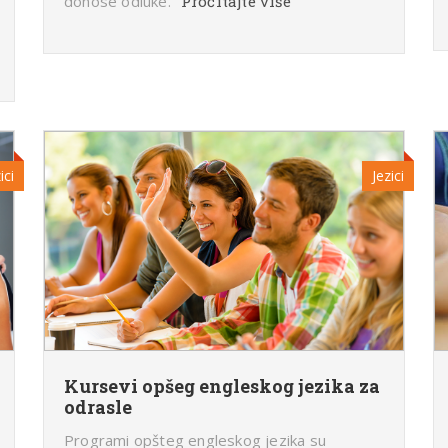
donose odluke.
Pročitajte više
ici
Jezici
Kursevi opšeg engleskog jezika za
odrasle
Programi opšteg engleskog jezika su