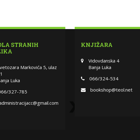
OLA STRANIH
KNJIŽARA
ZIKA
Vidovdanska 4
vetozara Markovića 5, ulaz
Banja Luka
1
066/324-534
anja Luka
bookshop@teol.net
066/327-785
administracijacc@gmail.com