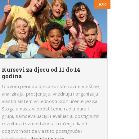
Jezici
Kursevi za djecu od 11 do 14
godina
U ovom periodu djeca koriste razne vještine,
analiziraju, procjenjuju, vrednuju i organizuju
vlastiti sistem vrijednosti kroz učenje jezika.
Stoga u nastavi podstičemo rad u paru i
grupi, samoevaluaciju i evaluaciju postignutih
rezultata i samostalnost u učenju, kao i
odgovornost za vlastito postignuće i
odlučivanje.
Pročitajte više