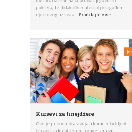
metod, baziran na koordinaciji govora i
pokreta, te didaktički materijal prilagođen
djeci ovog uzrasta.
Pročitajte više
Jez
Kursevi za tinejdžere
Ovo je period odrastanja u kome mladi ljudi
tragaju za identitetom, prave sintezu