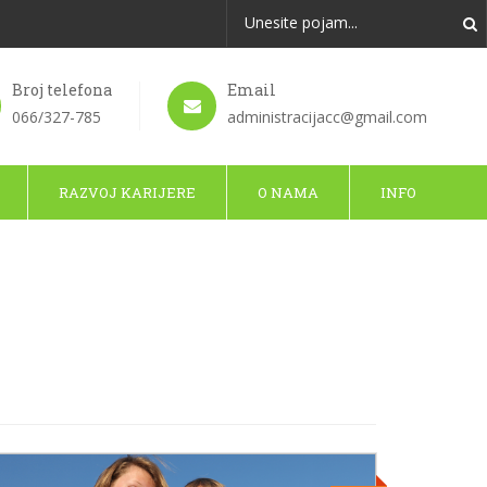
Broj telefona
Email
066/327-785
administracijacc@gmail.com
RAZVOJ KARIJERE
O NAMA
INFO