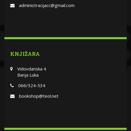
administracijacc@gmail.com
KNJIŽARA
Vidovdanska 4
Banja Luka
066/324-534
bookshop@teol.net