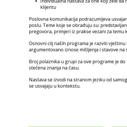
Individualna nastava za one koji žele da
klijentu
Poslovna komunikacija podrazumijeva usvajan
poslu. Teme koje se obrađuju su: predstavljanj
pregovora, primjeri iz prakse vezani za temu 
Osnovni cilj naših programa je razviti vještin
argumentovano iznose mišljenja i stavove na 
Broj polaznika u grupi za ove programe je do 1
stečena znanja na času.
Nastava se izvodi na stranom jeziku od samog p
se usvajaju u kontekstu.