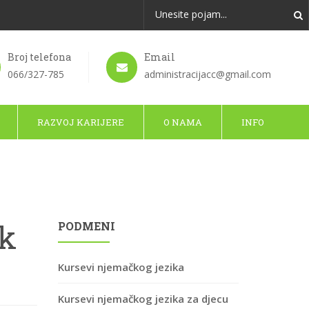
Broj telefona
Email
066/327-785
administracijacc@gmail.com
RAZVOJ KARIJERE
O NAMA
INFO
ik
PODMENI
Kursevi njemačkog jezika
Kursevi njemačkog jezika za djecu