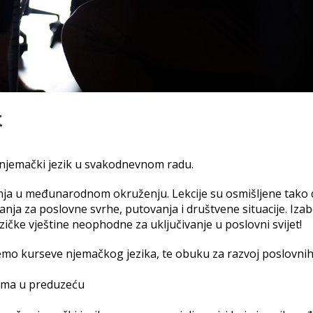
k
e njemački jezik u svakodnevnom radu.
anja u međunarodnom okruženju. Lekcije su osmišljene tako 
sanja za poslovne svrhe, putovanja i društvene situacije. Izab
jezičke vještine neophodne za uključivanje u poslovni svijet!
mo kurseve njemačkog jezika, te obuku za razvoj poslovni
rama u preduzeću