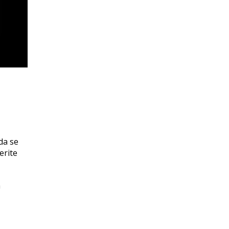
da se
erite
h