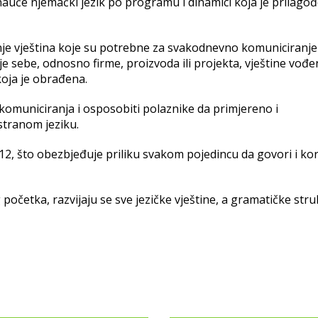
 nauče njemački jezik po programu i dinamici koja je prilago
je vještina koje su potrebne za svakodnevno komuniciranje
e sebe, odnosno firme, proizvoda ili projekta, vještine vođe
koja je obrađena.
u komuniciranja i osposobiti polaznike da primjereno i
stranom jeziku.
2, što obezbjeđuje priliku svakom pojedincu da govori i kor
očetka, razvijaju se sve jezičke vještine, a gramatičke str