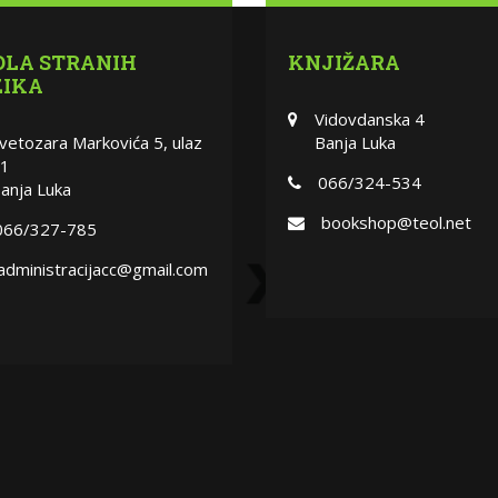
OLA STRANIH
KNJIŽARA
ZIKA
Vidovdanska 4
vetozara Markovića 5, ulaz
Banja Luka
1
066/324-534
anja Luka
bookshop@teol.net
066/327-785
administracijacc@gmail.com