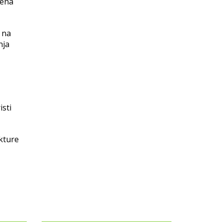
đena
 na
nja
isti
ukture