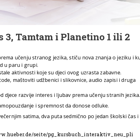
 3, Tamtam i Planetino 1 ili 2
 prema učenju stranog jezika, stiču nova znanja o jeziku i ku
ad u paru i grupi.
ostale aktivnosti koje su djeci ovog uzrasta zabavne.
e, maštoviti udžbenici i slikovnice, audio zapisi i druga
d djece razvije interes i ljubav prema učenju stranih jezika
amopouzdanje i spremnost da donose odluke.
ečernjim satima, dva puta sedmično po jedan školski čas i 
ww.hueber.de/seite/pg_kursbuch_interaktiv_neu_pli