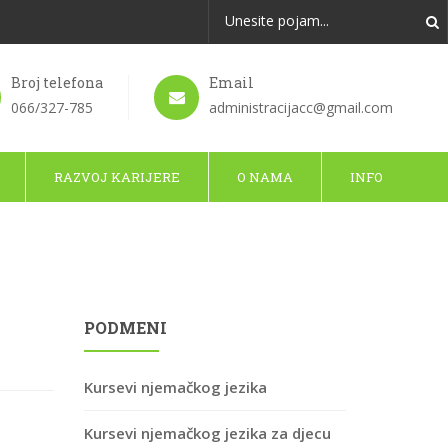
Broj telefona
Email
066/327-785
administracijacc@gmail.com
RAZVOJ KARIJERE
O NAMA
INFO
PODMENI
Kursevi njemačkog jezika
Kursevi njemačkog jezika za djecu