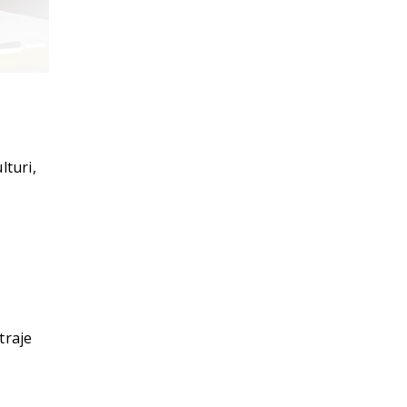
lturi,
.
traje