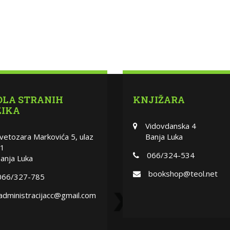
OLA STRANIH
KNJIŽARA
ZIKA
Vidovdanska 4
vetozara Markovića 5, ulaz
Banja Luka
1
066/324-534
anja Luka
bookshop@teol.net
066/327-785
administracijacc@gmail.com